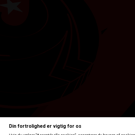
Din fortrolighed er vigtig for os