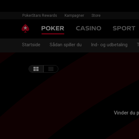
PokerStars Rewards
Kampagner
Store
Startside
Sådan spiller du
Ind- og udbetaling
T
Vinder du p