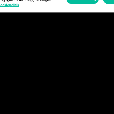
 og lignende teknologi, der bruges
ookiepolitik
så download vores software for at få adgang til hele PokerStars
Casino
Onlinespillemaskiner
ringer
Online blackjack
ker
Online roulette
d'em Poker
Live Blackjack
es
Live Roulette
er du pokerspil
Gratis spins
il
Sådan spiller du casinospil
Spil på mobil