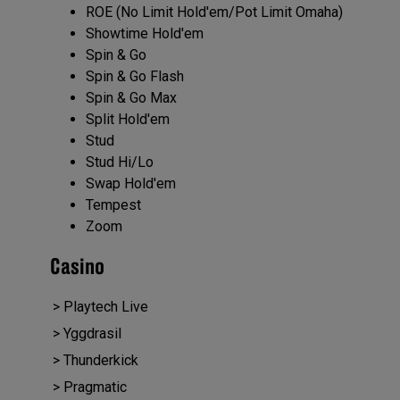
ROE (No Limit Hold'em/Pot Limit Omaha)
Showtime Hold'em
Spin & Go
Spin & Go Flash
Spin & Go Max
Split Hold'em
Stud
Stud Hi/Lo
Swap Hold'em
Tempest
Zoom
Casino
>
Playtech Live
>
Yggdrasil
>
Thunderkick
>
Pragmatic