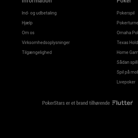
Information
Poker
Ind- og udbetaling
Pokerspil
Hjælp
Pokerturne
Om os
Omaha Po
Virksomhedsoplysninger
Texas Hol
Tilgængelighed
Home Gam
Sådan spill
Spil på mob
Livepoker
fl