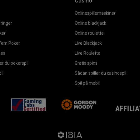
Casino
Onlinespillemaskiner
ringer
Online blackjack
ker
Online roulette
d'em Poker
Live Blackjack
es
Live Roulette
er du pokerspil
Gratis spins
il
Sådan spiller du casinospil
Spil på mobil
utterLogo
gamingLabs
gamblingtherapy
ESSA