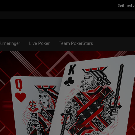
Spil med 
urneringer
Live Poker
Team PokerStars