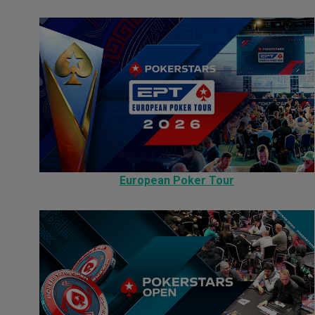
European Poker Tour