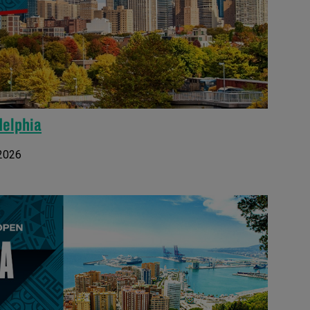
delphia
 2026