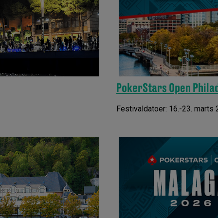
PokerStars Open Phila
Festivaldatoer: 16.-23. marts