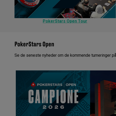
PokerStars Open Tour
PokerStars Open
Se de seneste nyheder om de kommende turneringer på