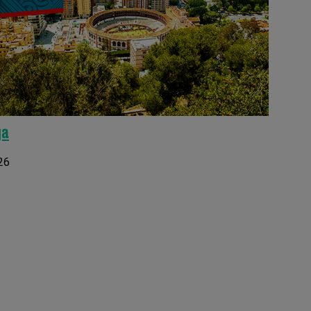
ga
026