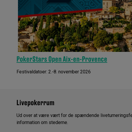
PokerStars Open Aix-en-Provence
Festivaldatoer: 2.-8. november 2026
Livepokerrum
Ud over at være vært for de spændende liveturneringsfes
information om stederne.