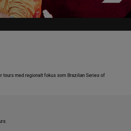
r tours med regionalt fokus som Brazilian Series of
rs.