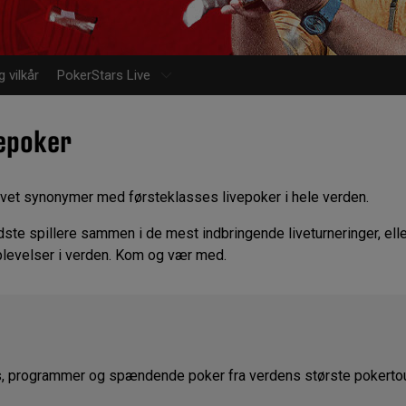
 vilkår
PokerStars Live
vepoker
evet synonymer med førsteklasses livepoker i hele verden.
te spillere sammen i de mest indbringende liveturneringer, elle
levelser i verden. Kom og vær med.
s, programmer og spændende poker fra verdens største pokertou