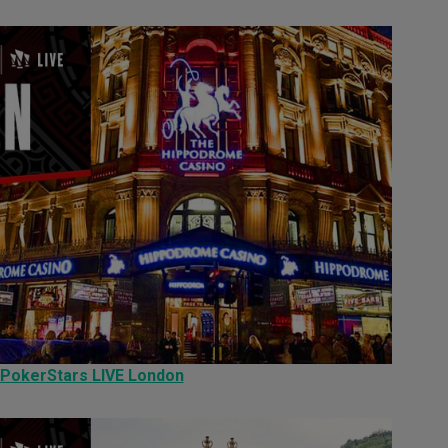
PokerStars LIVE London