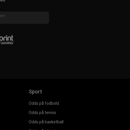
pins
njer
:
Sport
Odds på fodbold
Odds på tennis
Odds på basketball