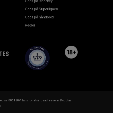
Odds på ishockey
Odds på Superligaen
Odds på håndbold
Regler
affiliates
gg
plus18
 med nr. 006130V, hvis forretningsadresse er Douglas
).