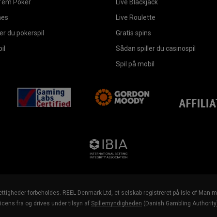
d'em Poker
Live Blackjack
es
Live Roulette
er du pokerspil
Gratis spins
il
Sådan spiller du casinospil
Spil på mobil
utterLogo
gamingLabs
gamblingtherapy
ESSA
 rettigheder forbeholdes. REEL Denmark Ltd, et selskab registreret på Isle of Man
cens fra og drives under tilsyn af
Spillemyndigheden
(Danish Gambling Authority