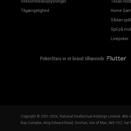
Virksomhedsoplysninger
Texas Hol
Tilgængelighed
Home Gam
Sådan spill
Spil på mob
Livepoker
fl
Copyright © 2001-2026, Rational Intellectual Holdings Limited. Alle
Bay Complex, King Edward Road, Onchan, Isle of Man, IM3 1DZ, har li