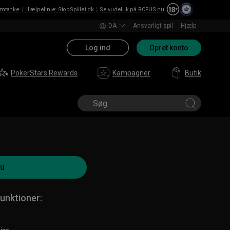
omtanke
Hjælpelinje: StopSpillet.dk
Selvudeluk på ROFUS.nu
DA
Ansvarligt spil
Hjælp
Log ind
Opret konto
PokerStars Rewards
Kampagner
Butik
nu
unktioner
: