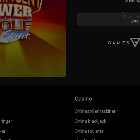
Gratis s
Gevinstli
2000
Casino
Onlinespillemaskiner
ringer
Online blackjack
ker
Online roulette