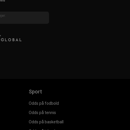
pins
njer
:
Sport
Odds på fodbold
Odds på tennis
Odds på basketball