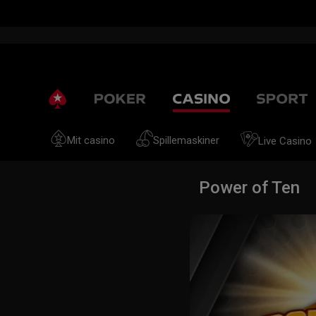
Mit casino
Spillemaskiner
Live Casino
Power of Ten