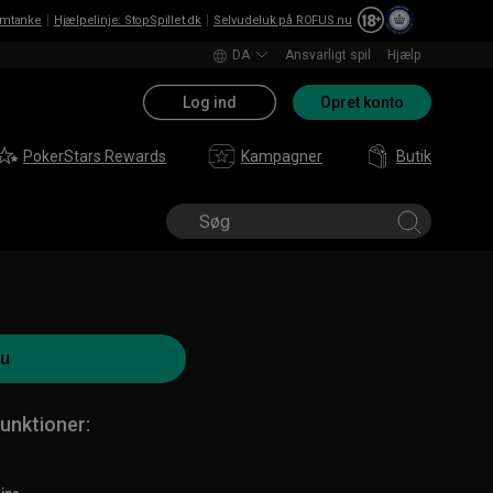
omtanke
Hjælpelinje: StopSpillet.dk
Selvudeluk på ROFUS.nu
DA
Ansvarligt spil
Hjælp
Log ind
Opret konto
PokerStars Rewards
Kampagner
Butik
nu
unktioner
: