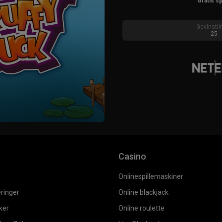
Gratis s
Gevinstli
25
Casino
Onlinespillemaskiner
ringer
Online blackjack
ker
Online roulette