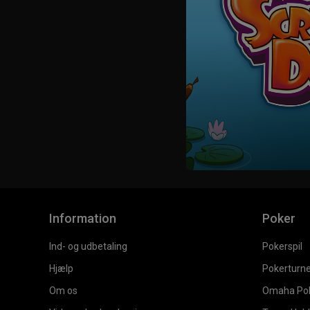
Information
Poker
Ind- og udbetaling
Pokerspil
Hjælp
Pokerturne
Om os
Omaha Po