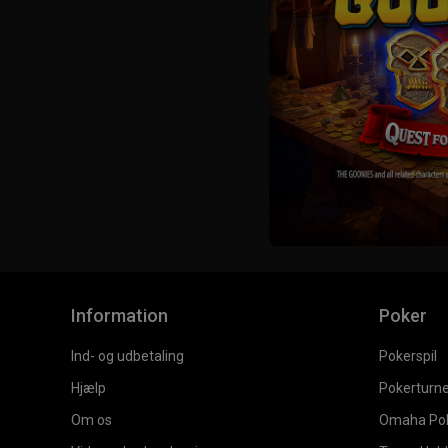
Information
Poker
Ind- og udbetaling
Pokerspil
Hjælp
Pokerturne
Om os
Omaha Po