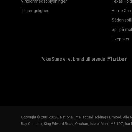
Virksomhedsoplysninger
Texas Hol
Tilgængelighed
Home Gam
Sådan spill
Spil på mob
Livepoker
fl
Copyright © 2001-2026, Rational Intellectual Holdings Limited. Alle
Bay Complex, King Edward Road, Onchan, Isle of Man, IM3 1DZ, har li