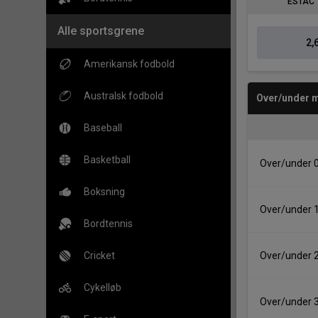
ESTAC 
Alle sportsgrene
2,
Amerikansk fodbold
Australsk fodbold
Over/under 
Baseball
Basketball
Over/under 0
Boksning
Over/under 1
Bordtennis
Cricket
Over/under 2
Cykelløb
Over/under 3