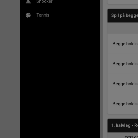
Snooker
Tennis
Spil på begg
Begge hold s
Begge hold s
Begge hold sc
Begge hold sc
1. halvleg - R