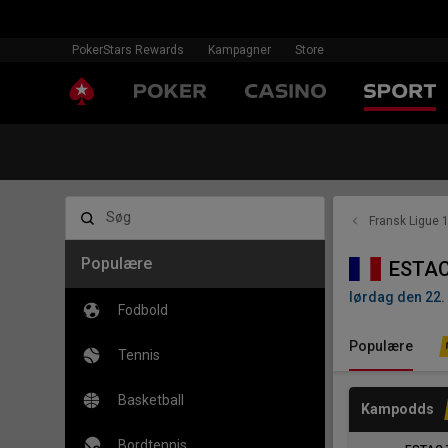
PokerStars Rewards
Kampagner
Store
Søg
Fransk Ligue 
Populære
ESTAC 
lørdag den 22.
Fodbold
Populære
Tennis
Basketball
Kampodds
Bordtennis