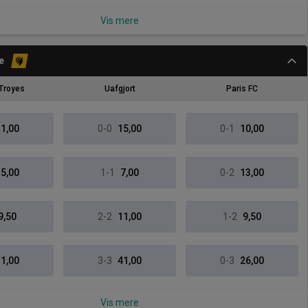
Vis mere
e
Troyes
Uafgjort
Paris FC
1,00
0-0
15,00
0-1
10,00
5,00
1-1
7,00
0-2
13,00
9,50
2-2
11,00
1-2
9,50
1,00
3-3
41,00
0-3
26,00
Vis mere