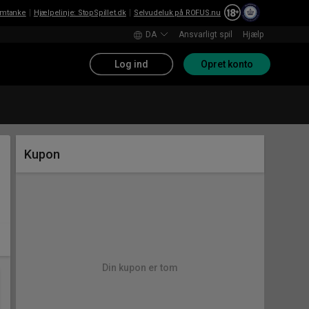
omtanke
Hjælpelinje: StopSpillet.dk
Selvudeluk på ROFUS.nu
DA
Ansvarligt spil
Hjælp
Log ind
Opret konto
Kupon
Din kupon er tom