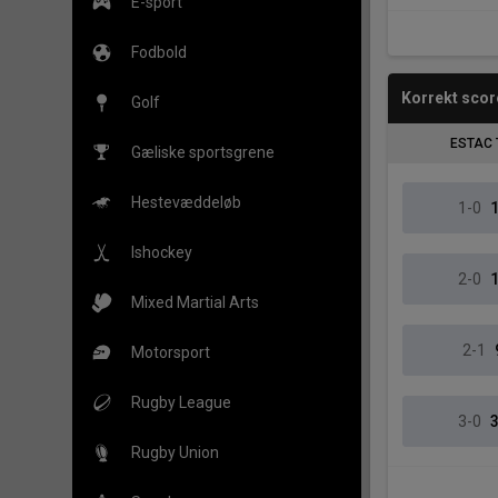
E-sport
Fodbold
Korrekt scor
Golf
ESTAC 
Gæliske sportsgrene
Hestevæddeløb
1-0
1
Ishockey
2-0
1
Mixed Martial Arts
2-1
Motorsport
Rugby League
3-0
3
Rugby Union