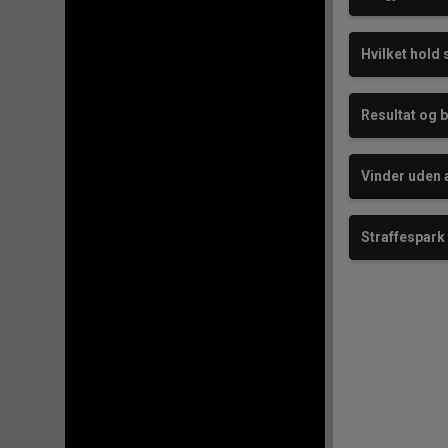
Hvilket hold 
Resultat og 
Vinder uden 
Straffespark 