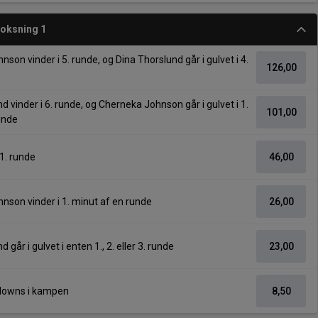
boksning 1
son vinder i 5. runde, og Dina Thorslund går i gulvet i 4.
126,00
d vinder i 6. runde, og Cherneka Johnson går i gulvet i 1.
101,00
unde
1. runde
46,00
nson vinder i 1. minut af en runde
26,00
 går i gulvet i enten 1., 2. eller 3. runde
23,00
kdowns i kampen
8,50