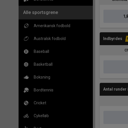
Alle sportsgrene
1,
Amerikansk fodbold
Australsk fodbold
Indbyrdes
C
Baseball
Basketball
Boksning
Antal runder
Bordtennis
Cricket
Cykelløb