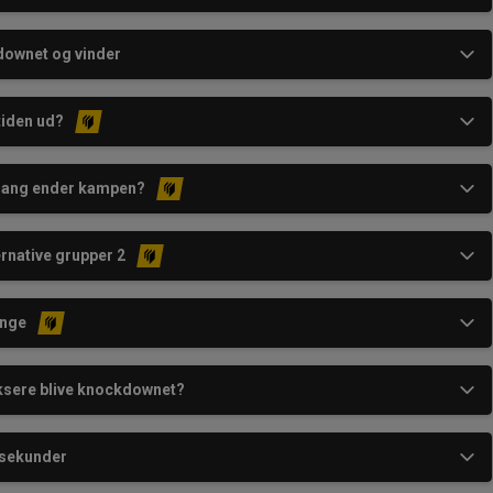
downet og vinder
iden ud?
mgang ender kampen?
ernative grupper 2
ange
ksere blive knockdownet?
 sekunder