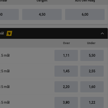
kmaar
Uafgjort
ADO Den Haag
40
4,50
6,00
mål
Over
Under
.5 mål
1,11
5,50
.5 mål
1,45
2,55
.5 mål
2,20
1,60
.5 mål
3,80
1,22