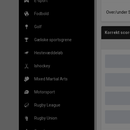
E-sport
Over/under 5
Fodbold
Golf
Korrekt scor
Gæliske sportsgrene
Hestevæddeløb
Ishockey
Mixed Martial Arts
Motorsport
Rugby League
Rugby Union