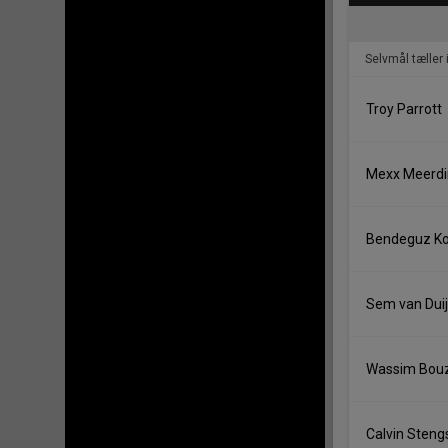
Selvmål tæller 
Troy Parrott
Mexx Meerdi
Bendeguz K
Sem van Dui
Wassim Bou
Calvin Steng