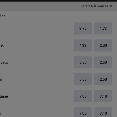
Første
Når som helst
ikke
3,75
1,73
nk
4,33
2,00
ovacs
5,50
2,50
jn
5,50
2,50
ziane
7,00
3,10
s
7,00
3,10