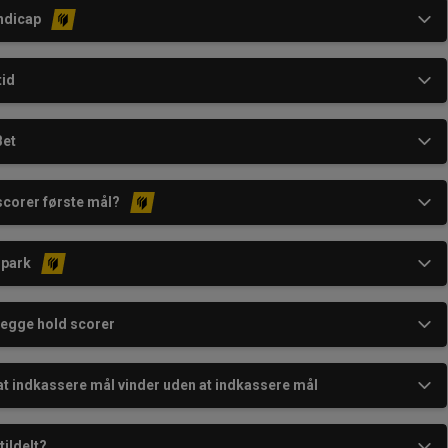
andicap
tid
Bet
scorer første mål?
spark
begge hold scorer
at indkassere mål vinder uden at indkassere mål
tildelt?