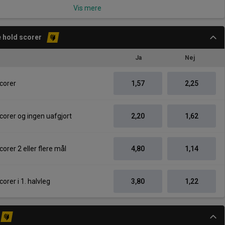
Vis mere
e hold scorer
Ja
Nej
corer
1,57
2,25
corer og ingen uafgjort
2,20
1,62
orer 2 eller flere mål
4,80
1,14
orer i 1. halvleg
3,80
1,22