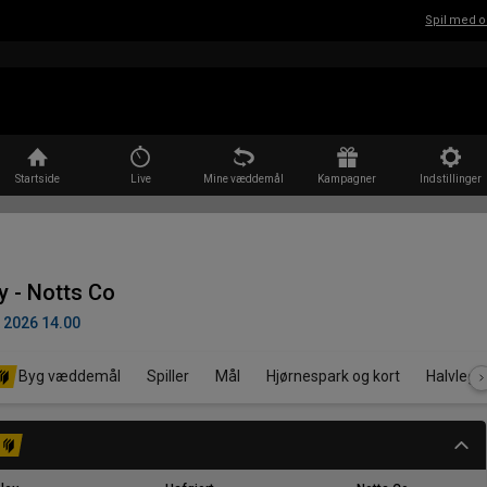
Spil med 
Søg
Startside
Live
Mine væddemål
Kampagner
Indstillinger
y - Notts Co
t 2026 14.00
Byg væddemål
Spiller
Mål
Hjørnespark og kort
Halvleg