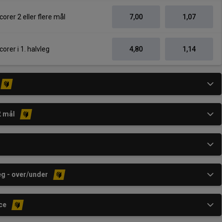
orer 2 eller flere mål
7,00
1,07
orer i 1. halvleg
4,80
1,14
2 mål
leg - over/under
ce