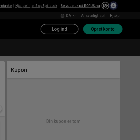
omtanke
Hjælpelinje: StopSpillet.dk
Selvudeluk på ROFUS.nu
DA
Ansvarligt spil
Hjælp
Log ind
Opret konto
Kupon
Minut for minut
Alle spil
Din kupon er tom