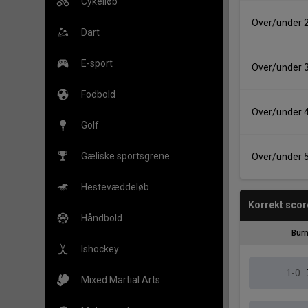
Cykelløb
Over/under 2
Dart
E-sport
Over/under 3
Fodbold
Over/under 4
Golf
Gæliske sportsgrene
Over/under 5
Hestevæddeløb
Korrekt scor
Håndbold
Burn
Ishockey
1-0
Mixed Martial Arts