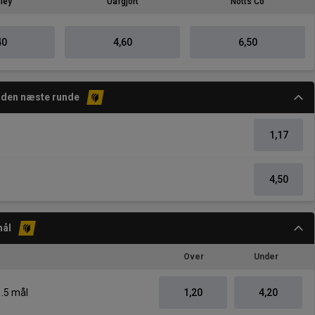
ley
Uafgjort
Notts Co
40
4,60
6,50
l den næste runde
1,17
4,50
mål
Over
Under
.5 mål
1,20
4,20