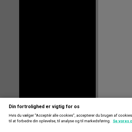
Din fortrolighed er vigtig for os
Hvis du vælger "Acceptér alle cookies", accepterer du brugen af cookies
til at forbedre din oplevelse, til analyse og til markedsføring.
Se vores c