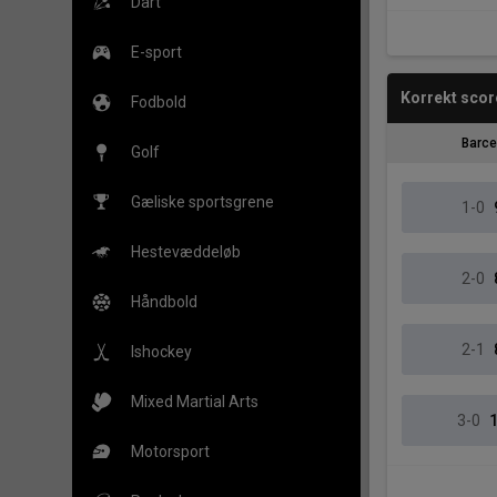
Dart
E-sport
Korrekt scor
Fodbold
Barce
Golf
Gæliske sportsgrene
1-0
Hestevæddeløb
2-0
Håndbold
2-1
Ishockey
Mixed Martial Arts
3-0
1
Motorsport