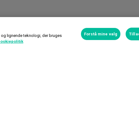
Forstå mine valg
Till
 og lignende teknologi, der bruges
ookiepolitik
Casino