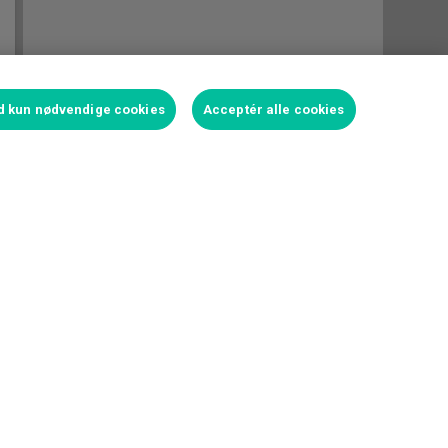
ad kun nødvendige cookies
Acceptér alle cookies
Log på for at spille
Sport