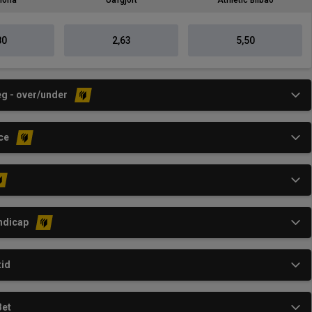
lona
Uafgjort
Athletic Bilbao
80
2,63
5,50
leg - over/under
ce
andicap
tid
Bet