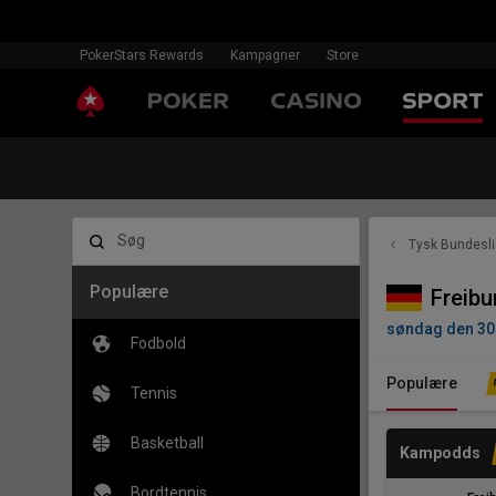
PokerStars Rewards
Kampagner
Store
Søg
Tysk Bundesl
Populære
Freibu
søndag den 30.
Fodbold
Populære
Tennis
Basketball
Kampodds
Bordtennis