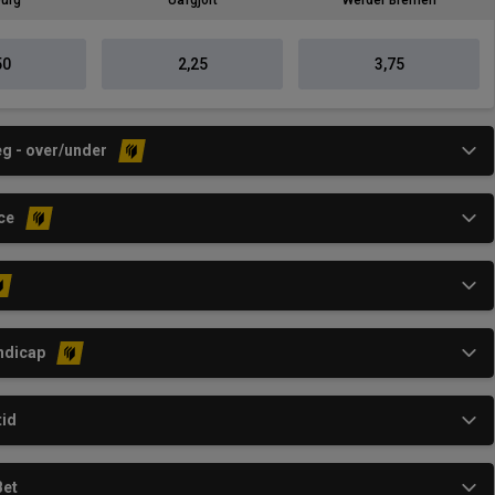
burg
Uafgjort
Werder Bremen
50
2,25
3,75
leg - over/under
ce
andicap
tid
Bet