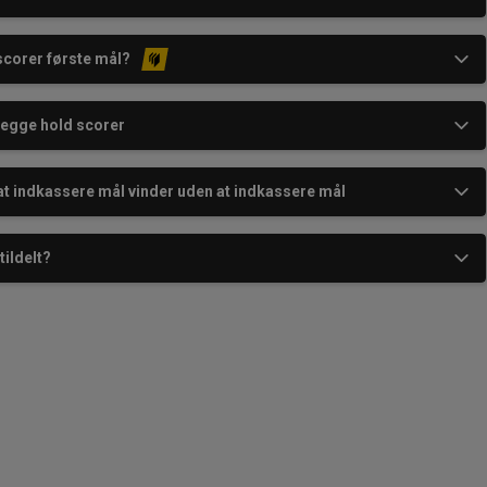
scorer første mål?
begge hold scorer
at indkassere mål vinder uden at indkassere mål
tildelt?