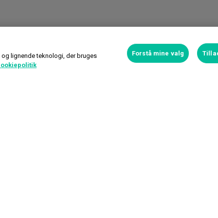
Forstå mine valg
Till
 og lignende teknologi, der bruges
ookiepolitik
Casino