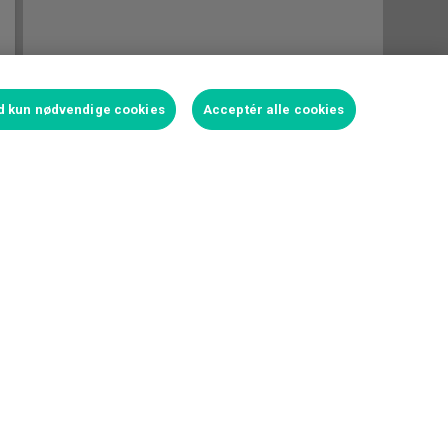
ad kun nødvendige cookies
Acceptér alle cookies
Log på for at spille
Sport