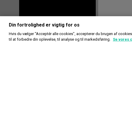
Din fortrolighed er vigtig for os
Hvis du vælger "Acceptér alle cookies", accepterer du brugen af cookies
til at forbedre din oplevelse, til analyse og til markedsføring.
Se vores c
Information
Poker