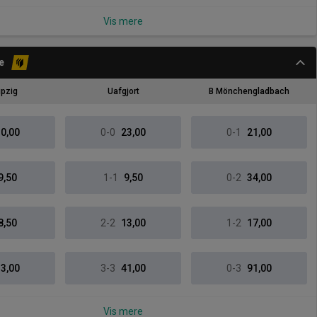
Vis mere
e
ipzig
Uafgjort
B Mönchengladbach
0,00
0-0
23,00
0-1
21,00
9,50
1-1
9,50
0-2
34,00
8,50
2-2
13,00
1-2
17,00
3,00
3-3
41,00
0-3
91,00
Vis mere