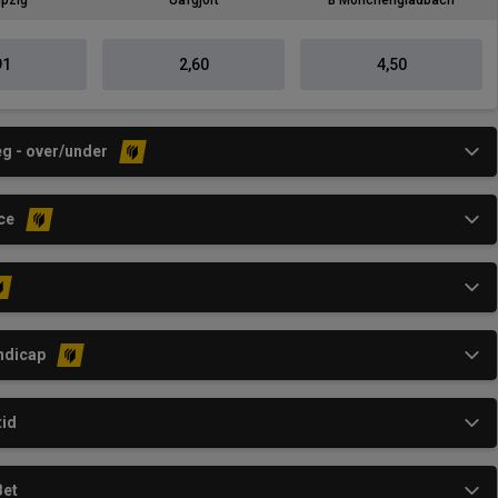
ipzig
Uafgjort
B Mönchengladbach
91
2,60
4,50
leg - over/under
ce
andicap
tid
Bet